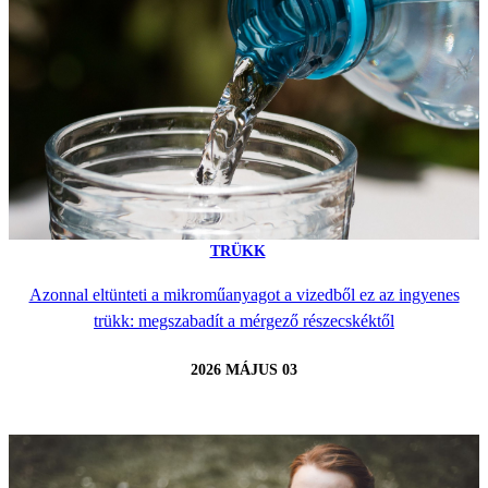
TRÜKK
Azonnal eltünteti a mikroműanyagot a vizedből ez az ingyenes
trükk: megszabadít a mérgező részecskéktől
2026 MÁJUS 03