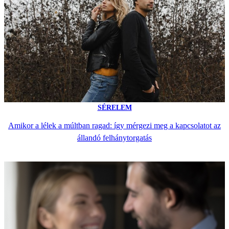
SÉRELEM
Amikor a lélek a múltban ragad: így mérgezi meg a kapcsolatot az
állandó felhánytorgatás