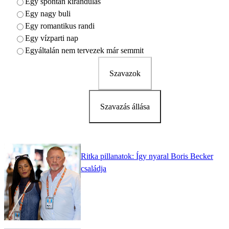
Egy spontán kirándulás
Egy nagy buli
Egy romantikus randi
Egy vízparti nap
Egyáltalán nem tervezek már semmit
Szavazok
Szavazás állása
Ritka pillanatok: Így nyaral Boris Becker
családja