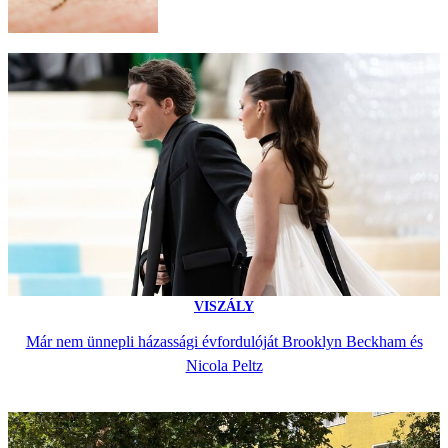
VISZÁLY
Már nem ünnepli házassági évfordulóját Brooklyn Beckham és
Nicola Peltz