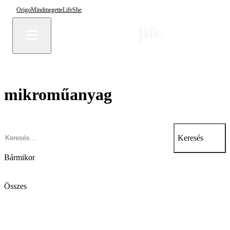
Origo
Mindmegette
Life
She
mikroműanyag
Keresés
Bármikor
Összes