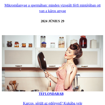
Mikroműanyag a spermában: minden vizsgált férfi mintájában ott
van a káros anyag
2024 JÚNIUS 29
TEFLONDARAB
Karcos, sérült az edényed? Kukába vele