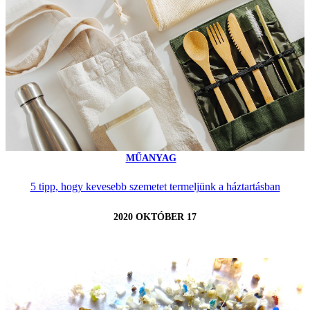
MŰANYAG
5 tipp, hogy kevesebb szemetet termeljünk a háztartásban
2020 OKTÓBER 17