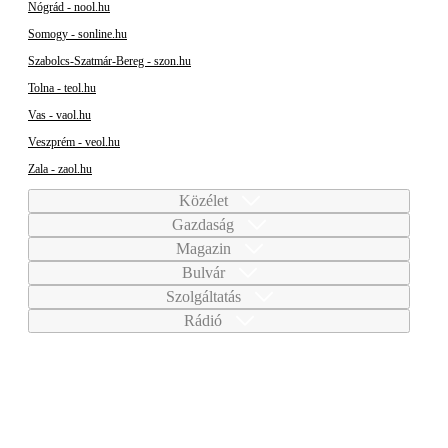
Nógrád - nool.hu
Somogy - sonline.hu
Szabolcs-Szatmár-Bereg - szon.hu
Tolna - teol.hu
Vas - vaol.hu
Veszprém - veol.hu
Zala - zaol.hu
Közélet
Gazdaság
Magazin
Bulvár
Szolgáltatás
Rádió