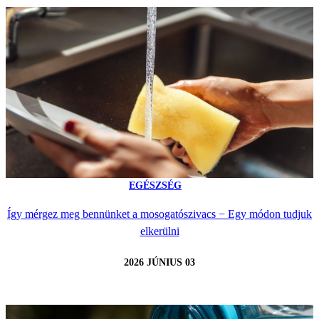
EGÉSZSÉG
Így mérgez meg bennünket a mosogatószivacs − Egy módon tudjuk
elkerülni
2026 JÚNIUS 03