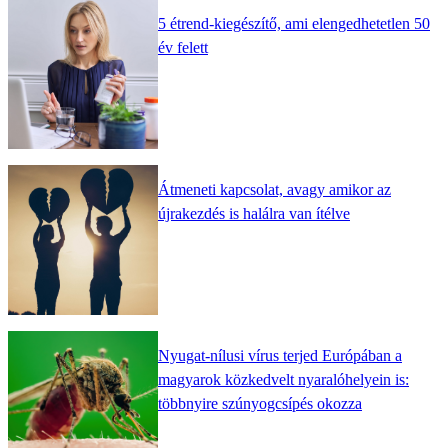
5 étrend-kiegészítő, ami elengedhetetlen 50
év felett
Átmeneti kapcsolat, avagy amikor az
újrakezdés is halálra van ítélve
Nyugat-nílusi vírus terjed Európában a
magyarok közkedvelt nyaralóhelyein is:
többnyire szúnyogcsípés okozza