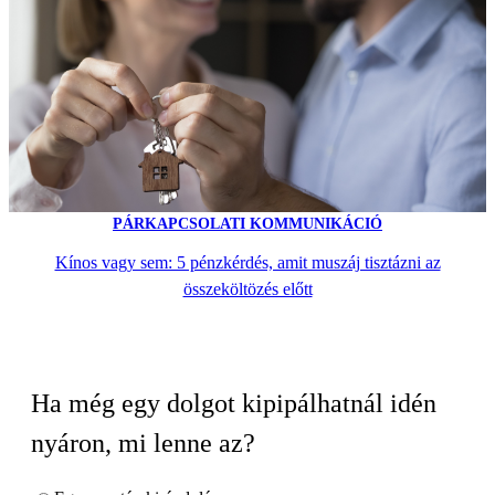
PÁRKAPCSOLATI KOMMUNIKÁCIÓ
Kínos vagy sem: 5 pénzkérdés, amit muszáj tisztázni az
összeköltözés előtt
Ha még egy dolgot kipipálhatnál idén
nyáron, mi lenne az?