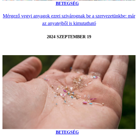
BETEGSÉG
Mérgező vegyi anyagok ezrei szivárognak be a szervezetünkbe: már
az anyatejből is kimutatható
2024 SZEPTEMBER 19
BETEGSÉG