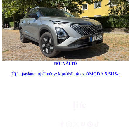
NŐI VÁLTÓ
Új hajtáslánc, új élmény: kipróbáltuk az OMODA 5 SHS-t