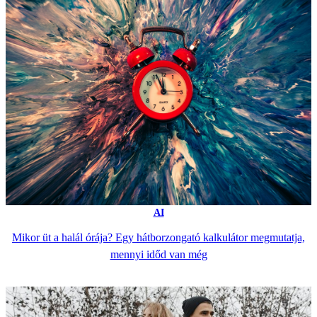
AI
Mikor üt a halál órája? Egy hátborzongató kalkulátor megmutatja,
mennyi időd van még