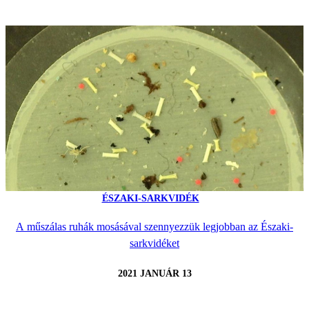
ÉSZAKI-SARKVIDÉK
A műszálas ruhák mosásával szennyezzük legjobban az Északi-
sarkvidéket
2021 JANUÁR 13