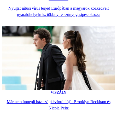
Nyugat-nílusi vírus terjed Európában a magyarok közkedvelt
nyaralóhelyein is: többnyire szúnyogcsípés okozza
VISZÁLY
Már nem ünnepli házassági évfordulóját Brooklyn Beckham és
Nicola Peltz