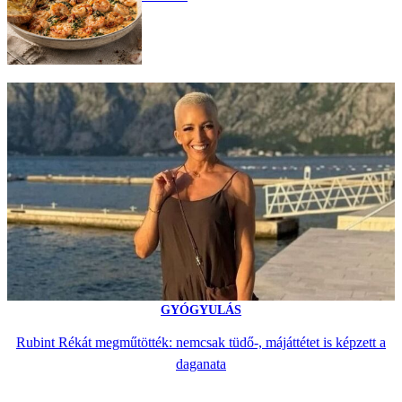
GYÓGYULÁS
Rubint Rékát megműtötték: nemcsak tüdő-, májáttétet is képzett a
daganata