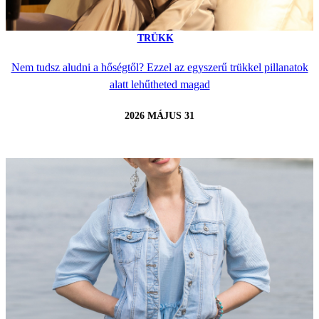
TRÜKK
Nem tudsz aludni a hőségtől? Ezzel az egyszerű trükkel pillanatok
alatt lehűtheted magad
2026 MÁJUS 31