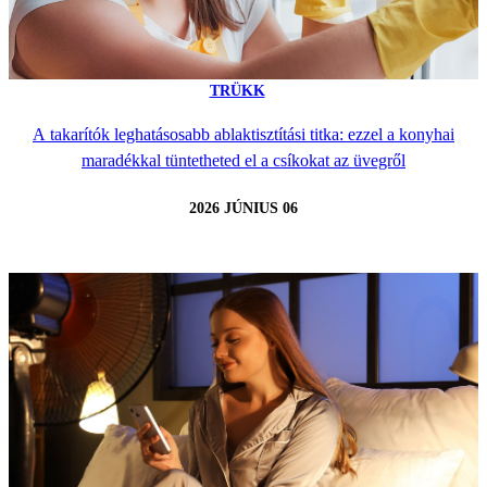
TRÜKK
A takarítók leghatásosabb ablaktisztítási titka: ezzel a konyhai
maradékkal tüntetheted el a csíkokat az üvegről
2026 JÚNIUS 06