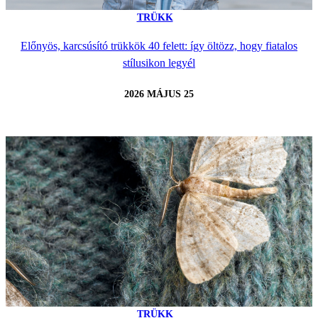
TRÜKK
Előnyös, karcsúsító trükkök 40 felett: így öltözz, hogy fiatalos
stílusikon legyél
2026 MÁJUS 25
TRÜKK