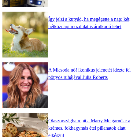
Így jelzi a kutyád, ha megégette a nap: két
hétköznapi mozdulat is árulkodó lehet
A Micsoda nő! ikonikus jelenetét idézte fel
pöttyös ruhájával Julia Roberts
Olaszországba repít a Marry Me garnéla: a
krémes, fokhagymás étel pillanatok alatt
elkészül