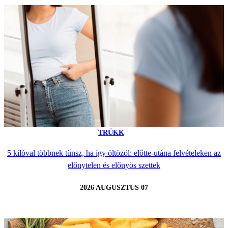
TRÜKK
5 kilóval többnek tűnsz, ha így öltözöl: előtte-utána felvételeken az
előnytelen és előnyös szettek
2026 AUGUSZTUS 07