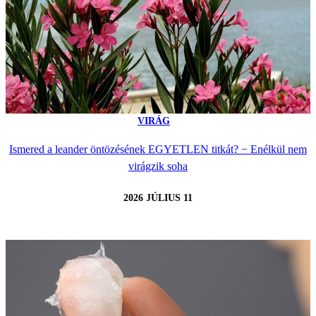
VIRÁG
Ismered a leander öntözésének EGYETLEN titkát? − Enélkül nem
virágzik soha
2026 JÚLIUS 11