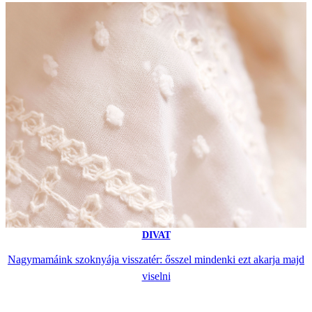
DIVAT
Nagymamáink szoknyája visszatér: ősszel mindenki ezt akarja majd
viselni