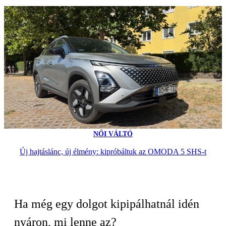
NŐI VÁLTÓ
Új hajtáslánc, új élmény: kipróbáltuk az OMODA 5 SHS-t
Ha még egy dolgot kipipálhatnál idén
nyáron, mi lenne az?