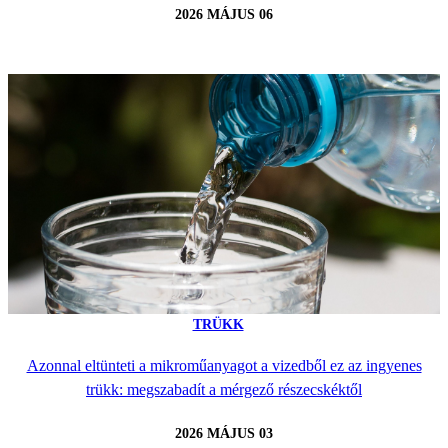
2026 MÁJUS 06
TRÜKK
Azonnal eltünteti a mikroműanyagot a vizedből ez az ingyenes
trükk: megszabadít a mérgező részecskéktől
2026 MÁJUS 03