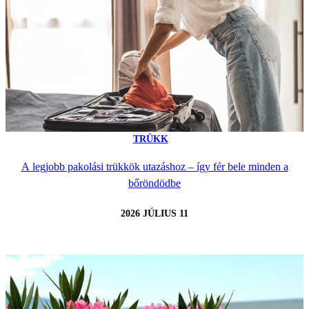
TRÜKK
A legjobb pakolási trükkök utazáshoz – így fér bele minden a
bőröndödbe
2026 JÚLIUS 11