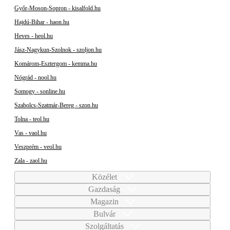
Győr-Moson-Sopron - kisalfold.hu
Hajdú-Bihar - haon.hu
Heves - heol.hu
Jász-Nagykun-Szolnok - szoljon.hu
Komárom-Esztergom - kemma.hu
Nógrád - nool.hu
Somogy - sonline.hu
Szabolcs-Szatmár-Bereg - szon.hu
Tolna - teol.hu
Vas - vaol.hu
Veszprém - veol.hu
Zala - zaol.hu
Közélet
Gazdaság
Magazin
Bulvár
Szolgáltatás