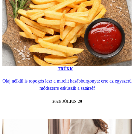
TRÜKK
Olaj nélkül is ropogós lesz a mirelit hasábburgonya: erre az egyszerű
módszerre esküszik a sztárséf
2026 JÚLIUS 29