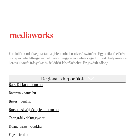
Portfóliónk minőségi tartalmat jelent minden olvasó számára. Egyedülálló elérést,
országos lefedettséget és változatos megjelenési lehetőséget biztosít. Folyamatosan
keressük az új irányokat és fejlődési lehetőségeket. Ez jövőnk záloga.
Regionális hírportálok
Bács-Kiskun - baon.hu
Baranya - bama.hu
Békés - beol.hu
Borsod-Abaúj-Zemplén - boon.hu
Csongrád - delmagyar.hu
Dunaújváros - duol.hu
Fejér - feol.hu