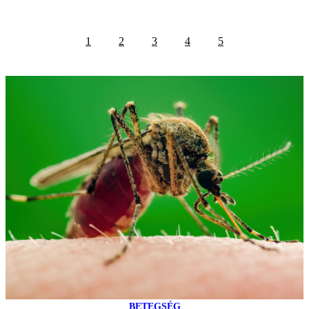
1
2
3
4
5
BETEGSÉG