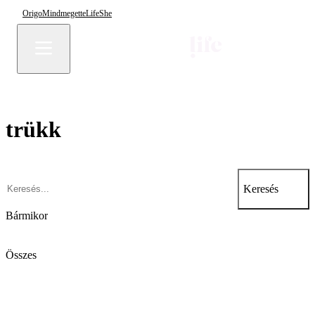
Origo
Mindmegette
Life
She
trükk
Keresés
Bármikor
Összes