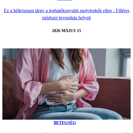
Ez a hétköznapi tárgy a leghatékonyabb molylepkék ellen - Filléres
módszer levendula helyett
2026 MÁJUS 15
BETEGSÉG