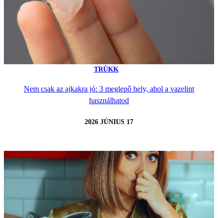
TRÜKK
Nem csak az ajkakra jó: 3 meglepő hely, ahol a vazelint
használhatod
2026 JÚNIUS 17