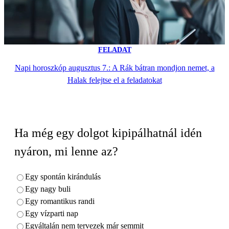
FELADAT
Napi horoszkóp augusztus 7.: A Rák bátran mondjon nemet, a
Halak felejtse el a feladatokat
Ha még egy dolgot kipipálhatnál idén
nyáron, mi lenne az?
Egy spontán kirándulás
Egy nagy buli
Egy romantikus randi
Egy vízparti nap
Egyáltalán nem tervezek már semmit