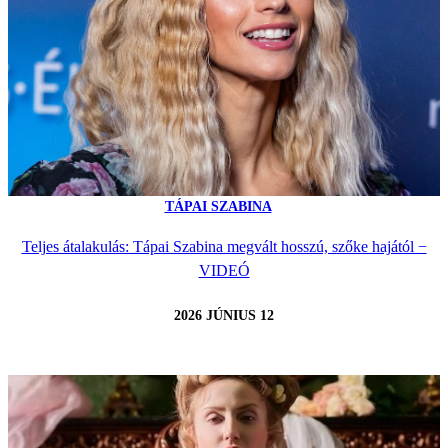
TÁPAI SZABINA
Teljes átalakulás: Tápai Szabina megvált hosszú, szőke hajától −
VIDEÓ
2026 JÚNIUS 12