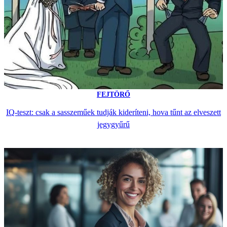
FEJTÖRŐ
IQ-teszt: csak a sasszeműek tudják kideríteni, hova tűnt az elveszett
jegygyűrű