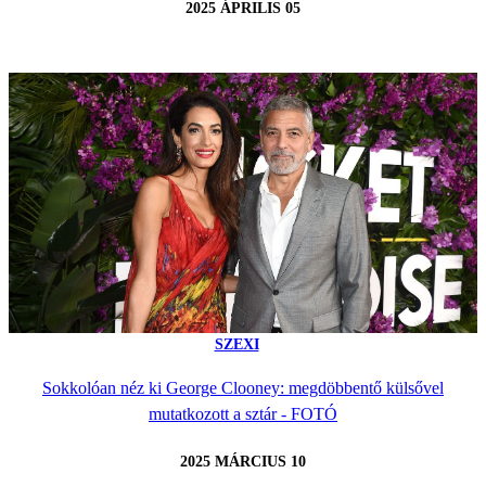
2025 ÁPRILIS 05
SZEXI
Sokkolóan néz ki George Clooney: megdöbbentő külsővel
mutatkozott a sztár - FOTÓ
2025 MÁRCIUS 10