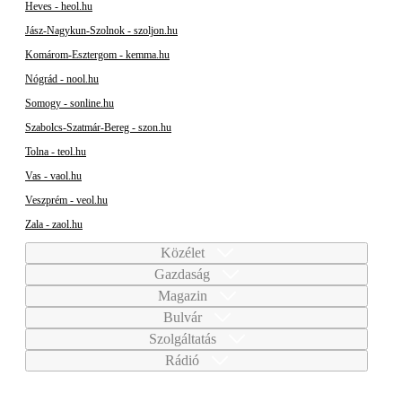
Heves - heol.hu
Jász-Nagykun-Szolnok - szoljon.hu
Komárom-Esztergom - kemma.hu
Nógrád - nool.hu
Somogy - sonline.hu
Szabolcs-Szatmár-Bereg - szon.hu
Tolna - teol.hu
Vas - vaol.hu
Veszprém - veol.hu
Zala - zaol.hu
Közélet
Gazdaság
Magazin
Bulvár
Szolgáltatás
Rádió