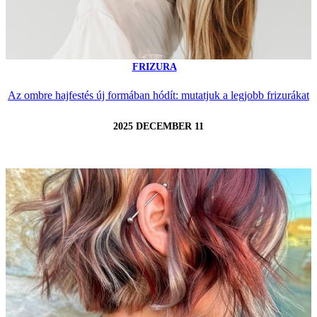
FRIZURA
Az ombre hajfestés új formában hódít: mutatjuk a legjobb frizurákat
2025 DECEMBER 11