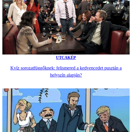
UTCAKÉP
Kvíz sorozatfüggőknek: felismered a kedvencedet pusztán a
helyszín alapján?