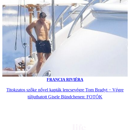
FRANCIA RIVIÉRA
Titokzatos szőke nővel kapták lencsevégre Tom Bradyt − Végre
túljuthatott Gisele Bündchenen: FOTÓK