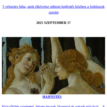
5 végzetes hiba, amit elkövetsz otthoni hajfestés közben a fodrászok
szerint
2025 SZEPTEMBER 17
HAJFESTÉS
Hajszőkítés vizelettel, fekete tincsek ólommal és rohadt piócával – A