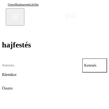
Origo
Mindmegette
Life
She
hajfestés
Keresés
Bármikor
Összes