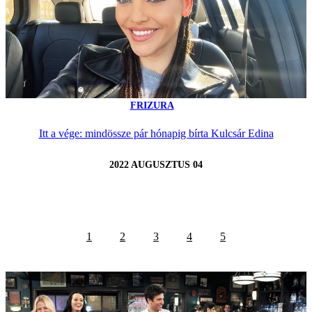
FRIZURA
Itt a vége: mindössze pár hónapig bírta Kulcsár Edina
2022 AUGUSZTUS 04
1
2
3
4
5