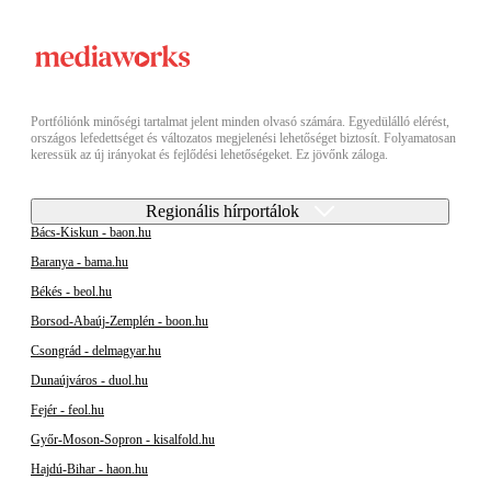
Portfóliónk minőségi tartalmat jelent minden olvasó számára. Egyedülálló elérést,
országos lefedettséget és változatos megjelenési lehetőséget biztosít. Folyamatosan
keressük az új irányokat és fejlődési lehetőségeket. Ez jövőnk záloga.
Regionális hírportálok
Bács-Kiskun - baon.hu
Baranya - bama.hu
Békés - beol.hu
Borsod-Abaúj-Zemplén - boon.hu
Csongrád - delmagyar.hu
Dunaújváros - duol.hu
Fejér - feol.hu
Győr-Moson-Sopron - kisalfold.hu
Hajdú-Bihar - haon.hu