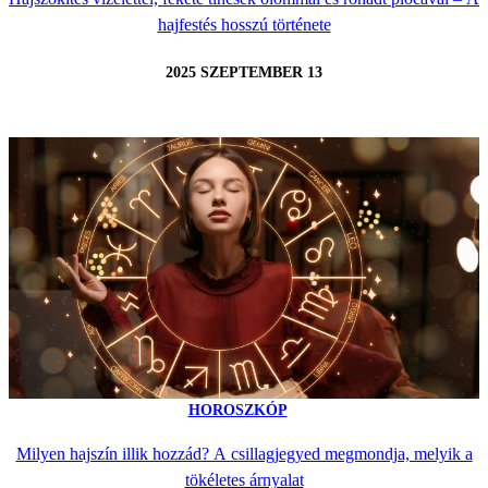
hajfestés hosszú története
2025 SZEPTEMBER 13
HOROSZKÓP
Milyen hajszín illik hozzád? A csillagjegyed megmondja, melyik a
tökéletes árnyalat