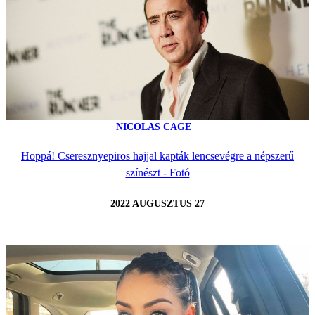
NICOLAS CAGE
Hoppá! Cseresznyepiros hajjal kapták lencsevégre a népszerű
színészt - Fotó
2022 AUGUSZTUS 27