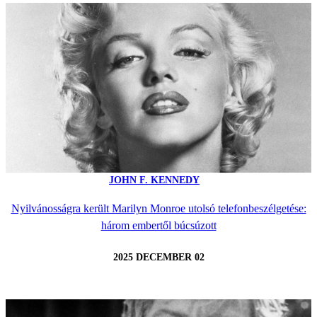
JOHN F. KENNEDY
Nyilvánosságra került Marilyn Monroe utolsó telefonbeszélgetése:
három embertől búcsúzott
2025 DECEMBER 02