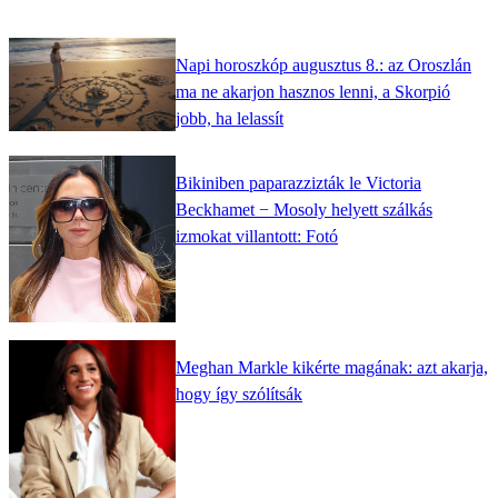
Napi horoszkóp augusztus 8.: az Oroszlán
ma ne akarjon hasznos lenni, a Skorpió
jobb, ha lelassít
Bikiniben paparazzizták le Victoria
Beckhamet − Mosoly helyett szálkás
izmokat villantott: Fotó
Meghan Markle kikérte magának: azt akarja,
hogy így szólítsák