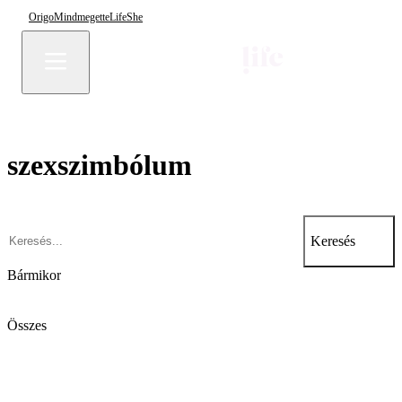
Origo
Mindmegette
Life
She
szexszimbólum
Keresés
Bármikor
Összes