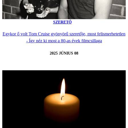
SZERETŐ
Egykor ő volt Tom Cruise gyönyörű szeretője, most felismerhetetlen
- Így néz ki most a 80-as évek filmcsillaga
2025 JÚNIUS 08