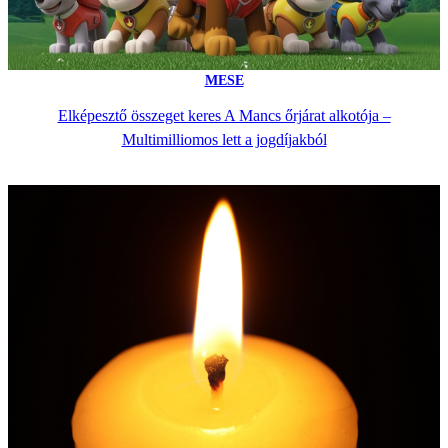
MESE
Elképesztő összeget keres A Mancs őrjárat alkotója –
Multimilliomos lett a jogdíjakból