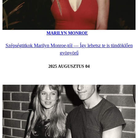
MARILYN MONROE
Szépségtitkok Marilyn Monroe-tól — Így lehetsz te is tündöklően
gyönyörű
2025 AUGUSZTUS 04