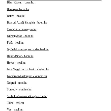
Bács-Kiskun - baon.hu
Baranya - bama.hu
Békés - beol.hu
Borsod-Abaúj-Zemplén - boon.hu
Csongrád - delmagyar.hu
Dunaújváros - duol.hu
Fejér - feol.hu
Győr-Moson-Sopron - kisalfold.hu
Hajdú-Bihar - haon.hu
Heves - heol.hu
Jász-Nagykun-Szolnok - szoljon.hu
Komárom-Esztergom - kemma.hu
Nógrád - nool.hu
Somogy - sonline.hu
Szabolcs-Szatmár-Bereg - szon.hu
Tolna - teol.hu
Vas - vaol.hu