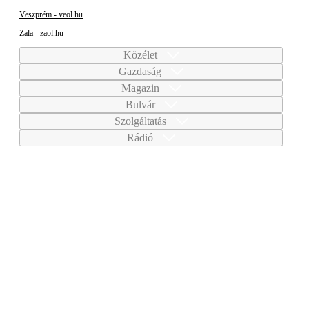
Veszprém - veol.hu
Zala - zaol.hu
Közélet
Gazdaság
Magazin
Bulvár
Szolgáltatás
Rádió