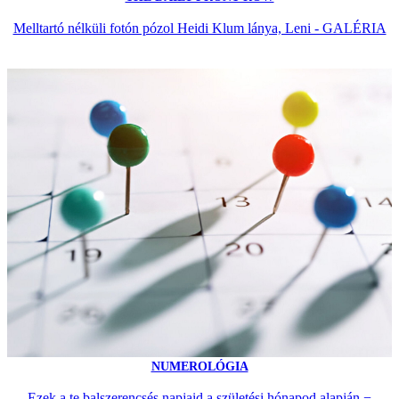
Melltartó nélküli fotón pózol Heidi Klum lánya, Leni - GALÉRIA
NUMEROLÓGIA
Ezek a te balszerencsés napjaid a születési hónapod alapján −