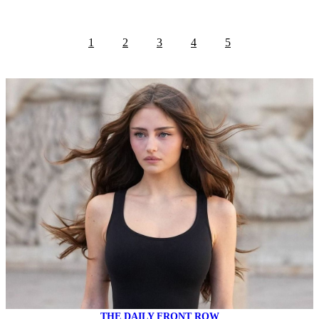
1
2
3
4
5
THE DAILY FRONT ROW