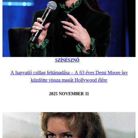
SZÍNÉSZNŐ
A hanyatló csillag feltámadása – A 63 éves Demi Moore így
küzdötte vissza magát Hollywood élére
2025 NOVEMBER 11