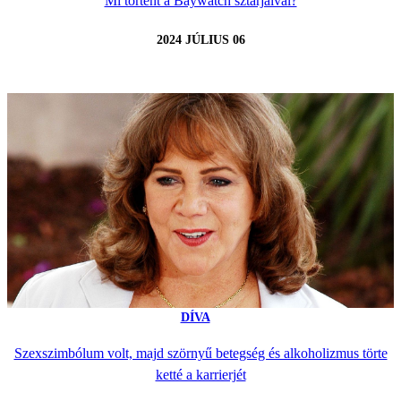
Mi történt a Baywatch sztárjaival?
2024 JÚLIUS 06
DÍVA
Szexszimbólum volt, majd szörnyű betegség és alkoholizmus törte
ketté a karrierjét