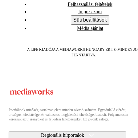
Felhasználási feltételek
Impresszum
Süti beállítások
Média ajánlat
A LIFE KIADÓJA A MEDIAWORKS HUNGARY ZRT. © MINDEN J
FENNTARTVA.
Portfóliónk minőségi tartalmat jelent minden olvasó számára. Egyedülálló elérést,
országos lefedettséget és változatos megjelenési lehetőséget biztosít. Folyamatosan
keressük az új irányokat és fejlődési lehetőségeket. Ez jövőnk záloga.
Regionális hírportálok