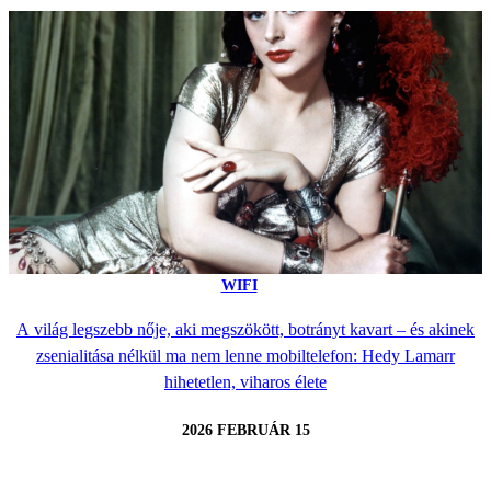
WIFI
A világ legszebb nője, aki megszökött, botrányt kavart – és akinek
zsenialitása nélkül ma nem lenne mobiltelefon: Hedy Lamarr
hihetetlen, viharos élete
2026 FEBRUÁR 15