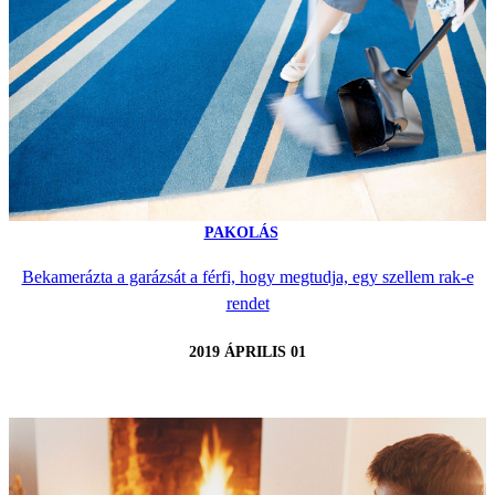
PAKOLÁS
Bekamerázta a garázsát a férfi, hogy megtudja, egy szellem rak-e
rendet
2019 ÁPRILIS 01