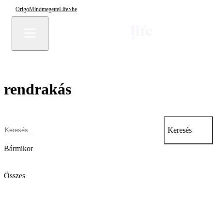
Origo
Mindmegette
Life
She
rendrakás
Keresés
Bármikor
Összes