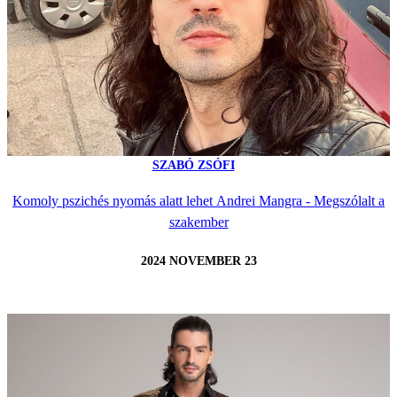
SZABÓ ZSÓFI
Komoly pszichés nyomás alatt lehet Andrei Mangra - Megszólalt a
szakember
2024 NOVEMBER 23