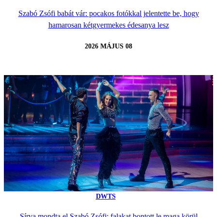
Szabó Zsófi babát vár: pocakos fotókkal jelentette be, hogy
hamarosan kétgyermekes édesanya lesz
2026 MÁJUS 08
DWTS
Sírva mondta el Szabó Zsófi: falakat bontott le maga körül