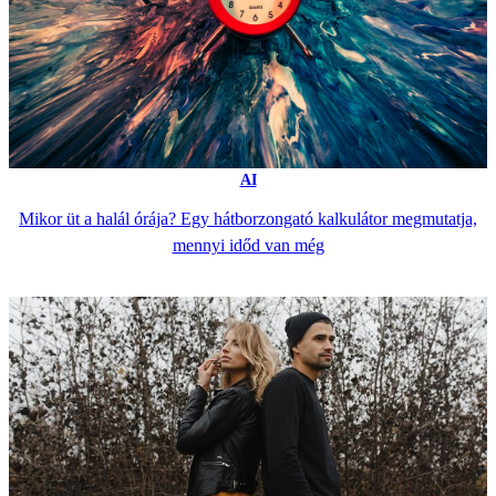
AI
Mikor üt a halál órája? Egy hátborzongató kalkulátor megmutatja,
mennyi időd van még