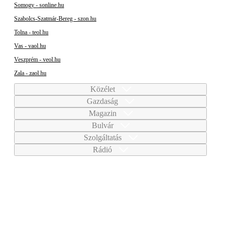
Somogy - sonline.hu
Szabolcs-Szatmár-Bereg - szon.hu
Tolna - teol.hu
Vas - vaol.hu
Veszprém - veol.hu
Zala - zaol.hu
Közélet
Gazdaság
Magazin
Bulvár
Szolgáltatás
Rádió