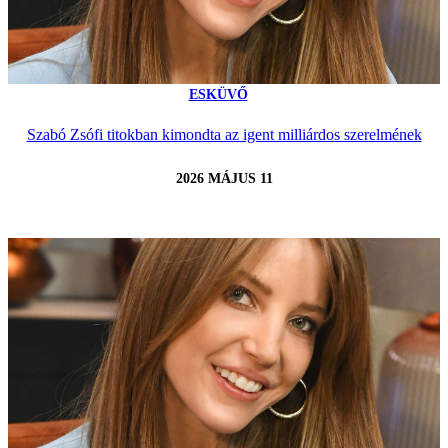
ESKÜVŐ
Szabó Zsófi titokban kimondta az igent milliárdos szerelmének
2026 MÁJUS 11