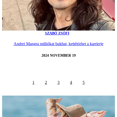
SZABÓ ZSÓFI
Andrei Mangra milliókat bukhat, kettétörhet a karrierje
2024 NOVEMBER 19
1
2
3
4
5