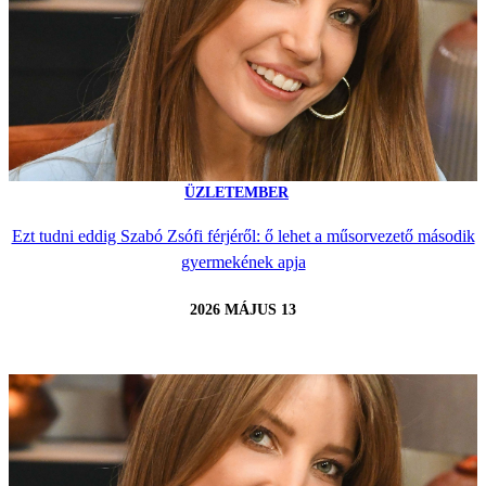
ÜZLETEMBER
Ezt tudni eddig Szabó Zsófi férjéről: ő lehet a műsorvezető második
gyermekének apja
2026 MÁJUS 13