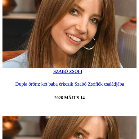
SZABÓ ZSÓFI
Dupla öröm: két baba érkezik Szabó Zsófiék családjába
2026 MÁJUS 14