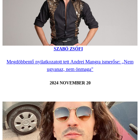
SZABÓ ZSÓFI
Megdöbbentő nyilatkozatott tett Andrei Mangra ismerőse: „Nem
ugyanaz, nem önmaga"
2024 NOVEMBER 20