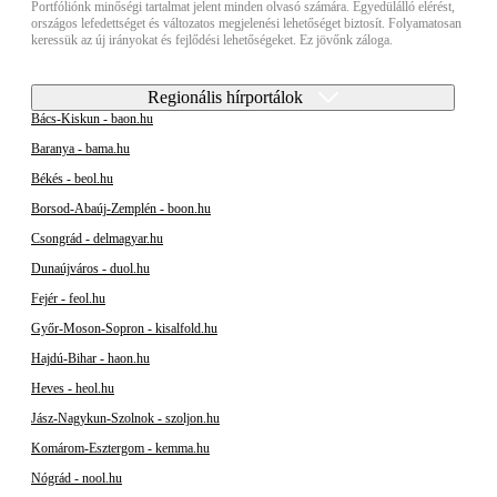
Portfóliónk minőségi tartalmat jelent minden olvasó számára. Egyedülálló elérést,
országos lefedettséget és változatos megjelenési lehetőséget biztosít. Folyamatosan
keressük az új irányokat és fejlődési lehetőségeket. Ez jövőnk záloga.
Regionális hírportálok
Bács-Kiskun - baon.hu
Baranya - bama.hu
Békés - beol.hu
Borsod-Abaúj-Zemplén - boon.hu
Csongrád - delmagyar.hu
Dunaújváros - duol.hu
Fejér - feol.hu
Győr-Moson-Sopron - kisalfold.hu
Hajdú-Bihar - haon.hu
Heves - heol.hu
Jász-Nagykun-Szolnok - szoljon.hu
Komárom-Esztergom - kemma.hu
Nógrád - nool.hu