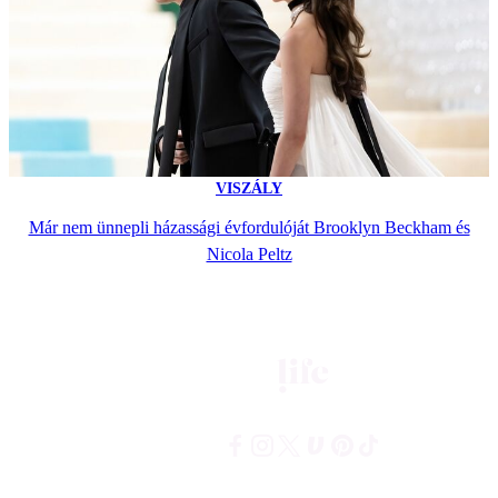
VISZÁLY
Már nem ünnepli házassági évfordulóját Brooklyn Beckham és
Nicola Peltz