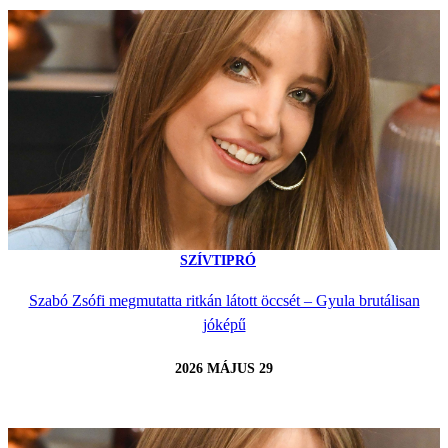
SZÍVTIPRÓ
Szabó Zsófi megmutatta ritkán látott öccsét – Gyula brutálisan
jóképű
2026 MÁJUS 29