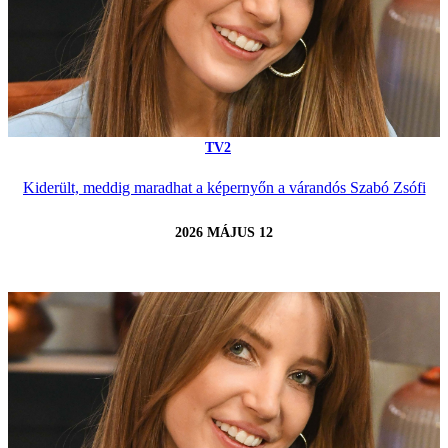
TV2
Kiderült, meddig maradhat a képernyőn a várandós Szabó Zsófi
2026 MÁJUS 12