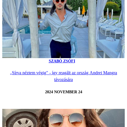
SZABÓ ZSÓFI
„Sírva néztem végig" - így reagált az ország Andrei Mangra
távozására
2024 NOVEMBER 24