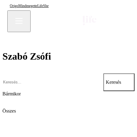
Origo
Mindmegette
Life
She
Szabó Zsófi
Keresés
Bármikor
Összes