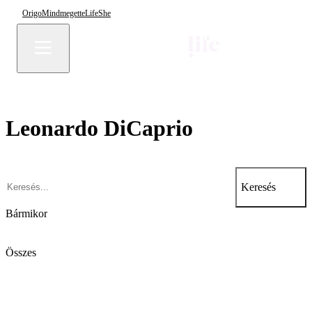
Origo
Mindmegette
Life
She
Leonardo DiCaprio
Keresés
Bármikor
Összes