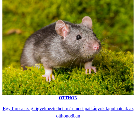
OTTHON
Egy furcsa szag figyelmeztethet: már most patkányok lapulhatnak az
otthonodban