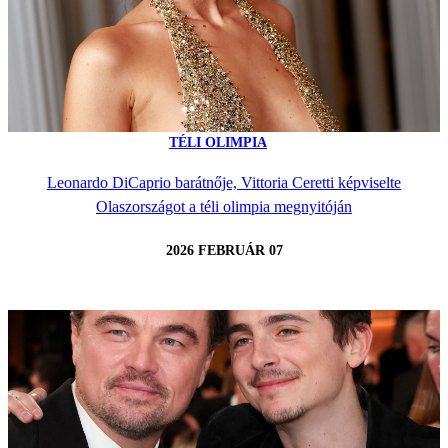
TÉLI OLIMPIA
Leonardo DiCaprio barátnője, Vittoria Ceretti képviselte
Olaszországot a téli olimpia megnyitóján
2026 FEBRUÁR 07