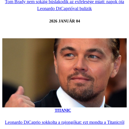
Tom Brady nem sokáig búslakodik az exfelesége miatt: napok óta
Leonardo DiCaprióval bulizik
2026 JANUÁR 04
TITANIC
Leonardo DiCaprio sokkolta a rajongókat: ezt mondta a Titanicról