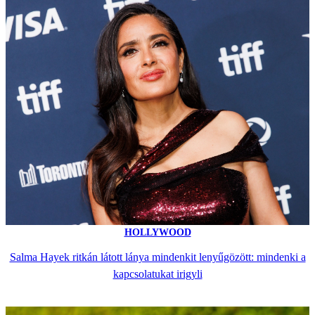
HOLLYWOOD
Salma Hayek ritkán látott lánya mindenkit lenyűgözött: mindenki a
kapcsolatukat irigyli