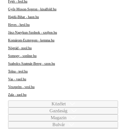
Fejér - feol.hu
Győr-Moson-Sopron - kisalfold.hu
Hajdú-Bihar - haon.hu
Heves - heol.hu
Jász-Nagykun-Szolnok - szoljon.hu
Komárom-Esztergom - kemma.hu
Nógrád - nool.hu
Somogy - sonline.hu
Szabolcs-Szatmár-Bereg - szon.hu
Tolna - teol.hu
Vas - vaol.hu
Veszprém - veol.hu
Zala - zaol.hu
Közélet
Gazdaság
Magazin
Bulvár