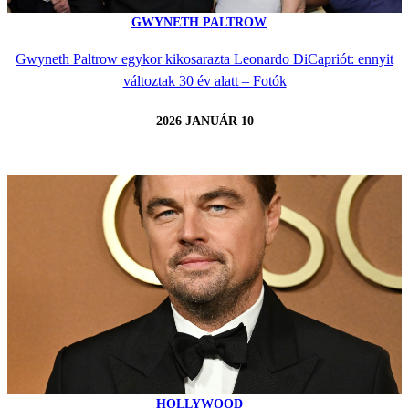
GWYNETH PALTROW
Gwyneth Paltrow egykor kikosarazta Leonardo DiCapriót: ennyit
változtak 30 év alatt – Fotók
2026 JANUÁR 10
HOLLYWOOD