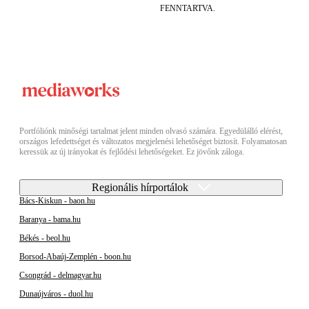
FENNTARTVA.
Portfóliónk minőségi tartalmat jelent minden olvasó számára. Egyedülálló elérést,
országos lefedettséget és változatos megjelenési lehetőséget biztosít. Folyamatosan
keressük az új irányokat és fejlődési lehetőségeket. Ez jövőnk záloga.
Regionális hírportálok
Bács-Kiskun - baon.hu
Baranya - bama.hu
Békés - beol.hu
Borsod-Abaúj-Zemplén - boon.hu
Csongrád - delmagyar.hu
Dunaújváros - duol.hu