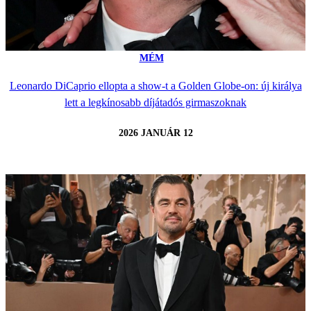
MÉM
Leonardo DiCaprio ellopta a show-t a Golden Globe-on: új királya
lett a legkínosabb díjátadós girmaszoknak
2026 JANUÁR 12