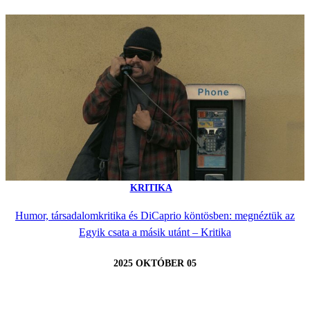
KRITIKA
Humor, társadalomkritika és DiCaprio köntösben: megnéztük az
Egyik csata a másik utánt – Kritika
2025 OKTÓBER 05