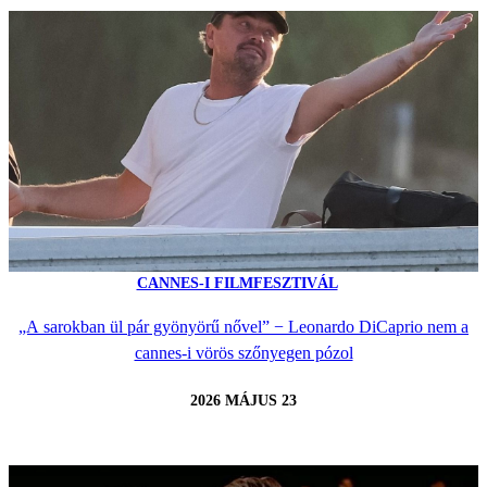
CANNES-I FILMFESZTIVÁL
„A sarokban ül pár gyönyörű nővel” − Leonardo DiCaprio nem a
cannes-i vörös szőnyegen pózol
2026 MÁJUS 23