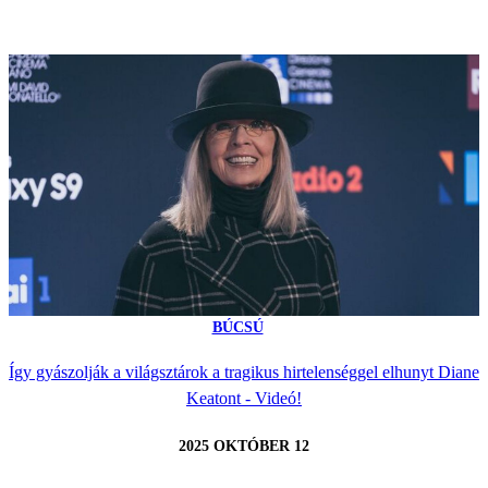
BÚCSÚ
Így gyászolják a világsztárok a tragikus hirtelenséggel elhunyt Diane
Keatont - Videó!
2025 OKTÓBER 12