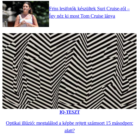
Friss lesifotók készültek Suri Cruise-ról –
Így néz ki most Tom Cruise lánya
IQ-TESZT
Optikai illúzió: megtalálod a képbe rejtett számsort 15 másodperc
alatt?