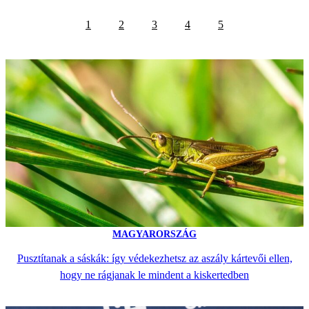
1
2
3
4
5
MAGYARORSZÁG
Pusztítanak a sáskák: így védekezhetsz az aszály kártevői ellen,
hogy ne rágjanak le mindent a kiskertedben