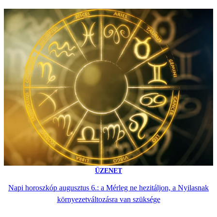
ÜZENET
Napi horoszkóp augusztus 6.: a Mérleg ne hezitáljon, a Nyilasnak
környezetváltozásra van szüksége