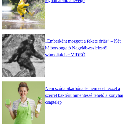
leghamarabb a levegő
„Emberként mozgott a fekete óriás” – Két
hátborzongató Nagyláb-észlelésről
számoltak be: VIDEÓ
Nem szódabikarbóna és nem ecet: ezzel a
szerrel baktériummentessé tehető a konyhai
csaptelep