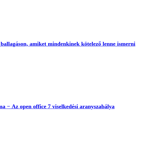
a ballagáson, amiket mindenkinek kötelező lenne ismerni
− Az open office 7 viselkedési aranyszabálya