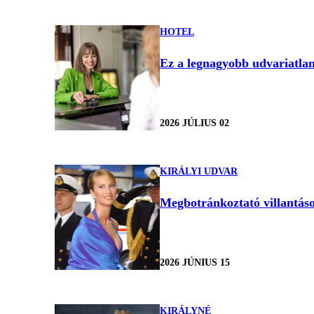
HOTEL
Ez a legnagyobb udvariatlan
2026 JÚLIUS 02
KIRÁLYI UDVAR
Megbotránkoztató villantáso
2026 JÚNIUS 15
KIRÁLYNÉ