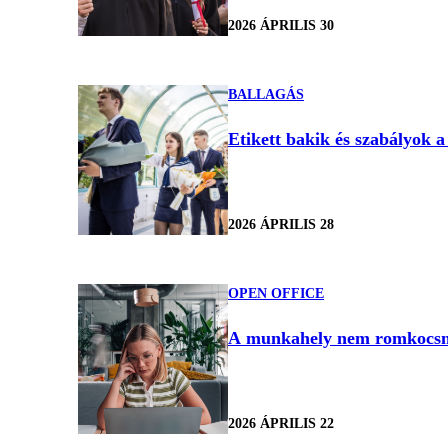
2026 ÁPRILIS 30
BALLAGÁS
Etikett bakik és szabályok 
2026 ÁPRILIS 28
OPEN OFFICE
A munkahely nem romkocsma 
2026 ÁPRILIS 22