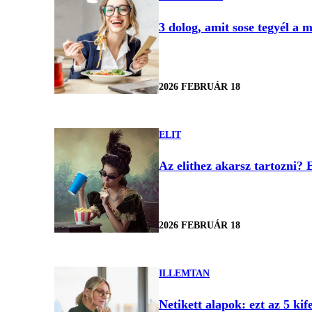
3 dolog, amit sose tegyél a 
2026 FEBRUÁR 18
ELIT
Az elithez akarsz tartozni? 
2026 FEBRUÁR 18
ILLEMTAN
Netikett alapok: ezt az 5 kif