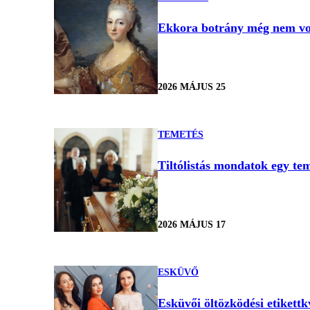
Ekkora botrány még nem volt
2026 MÁJUS 25
TEMETÉS
Tiltólistás mondatok egy tem
2026 MÁJUS 17
ESKÜVŐ
Esküvői öltözködési etikettk