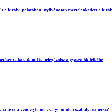
 a királyi palotában: nyilvánosan meztelenkedett a királ
etésen: akaratlanul is belegázolsz a gyászolók lelkébe
víz: te ciki vendég lennél, vagy minden szabályt ismersz?