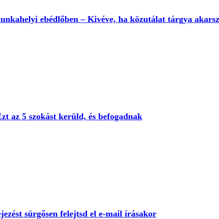
munkahelyi ebédlőben – Kivéve, ha közutálat tárgya akarsz
Ezt az 5 szokást kerüld, és befogadnak
ejezést sürgősen felejtsd el e-mail írásakor