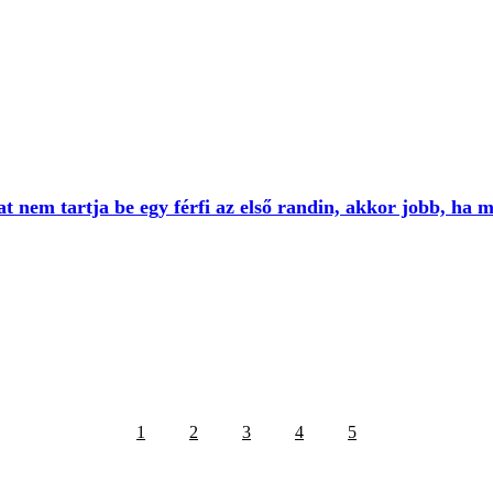
t nem tartja be egy férfi az első randin, akkor jobb, ha 
1
2
3
4
5