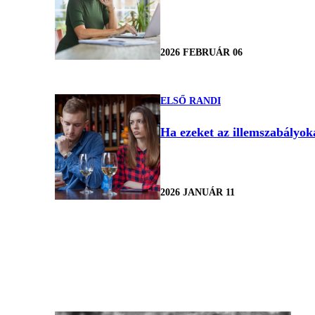
2026 FEBRUÁR 06
ELSŐ RANDI
Ha ezeket az illemszabályoka
2026 JANUÁR 11