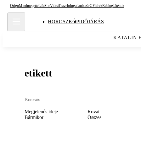
Origo
Mindmegette
Life
She
Videa
Travelo
Ingatlanbazár
GPhírek
Reblog
Játékok
HOROSZKÓP
IDŐJÁRÁS
KATALIN 
etikett
Megjelenés ideje
Rovat
Bármikor
Összes