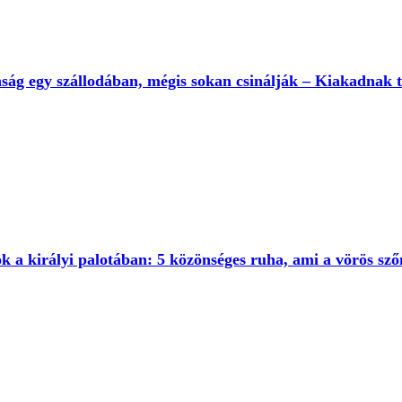
ság egy szállodában, mégis sokan csinálják – Kiakadnak t
k a királyi palotában: 5 közönséges ruha, ami a vörös sző