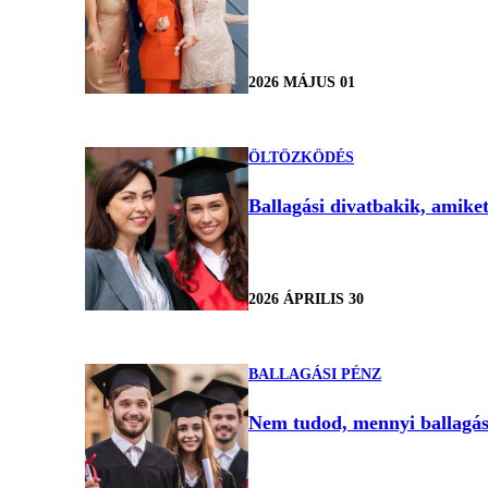
2026 MÁJUS 01
ÖLTÖZKÖDÉS
Ballagási divatbakik, amiket 
2026 ÁPRILIS 30
BALLAGÁSI PÉNZ
Nem tudod, mennyi ballagási 