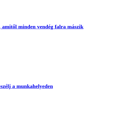
g, amitől minden vendég falra mászik
eszélj a munkahelyeden